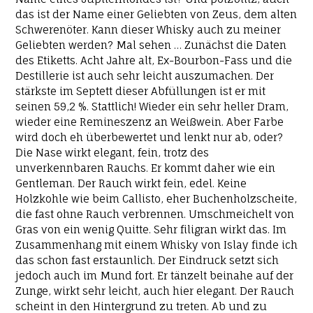
das ist der Name einer Geliebten von Zeus, dem alten
Schwerenöter. Kann dieser Whisky auch zu meiner
Geliebten werden? Mal sehen … Zunächst die Daten
des Etiketts. Acht Jahre alt, Ex-Bourbon-Fass und die
Destillerie ist auch sehr leicht auszumachen. Der
stärkste im Septett dieser Abfüllungen ist er mit
seinen 59,2 %. Stattlich! Wieder ein sehr heller Dram,
wieder eine Remineszenz an Weißwein. Aber Farbe
wird doch eh überbewertet und lenkt nur ab, oder?
Die Nase wirkt elegant, fein, trotz des
unverkennbaren Rauchs. Er kommt daher wie ein
Gentleman. Der Rauch wirkt fein, edel. Keine
Holzkohle wie beim Callisto, eher Buchenholzscheite,
die fast ohne Rauch verbrennen. Umschmeichelt von
Gras von ein wenig Quitte. Sehr filigran wirkt das. Im
Zusammenhang mit einem Whisky von Islay finde ich
das schon fast erstaunlich. Der Eindruck setzt sich
jedoch auch im Mund fort. Er tänzelt beinahe auf der
Zunge, wirkt sehr leicht, auch hier elegant. Der Rauch
scheint in den Hintergrund zu treten. Ab und zu