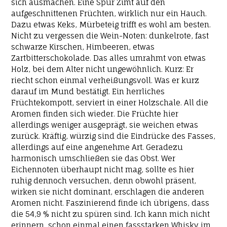
sich ausmachen. Eine Spur Zimt auf den
aufgeschnittenen Früchten, wirklich nur ein Hauch.
Dazu etwas Keks, Mürbeteig trifft es wohl am besten.
Nicht zu vergessen die Wein-Noten: dunkelrote, fast
schwarze Kirschen, Himbeeren, etwas
Zartbitterschokolade. Das alles umrahmt von etwas
Holz, bei dem Alter nicht ungewöhnlich. Kurz: Er
riecht schon einmal verheißungsvoll. Was er kurz
darauf im Mund bestätigt. Ein herrliches
Früchtekompott, serviert in einer Holzschale. All die
Aromen finden sich wieder. Die Früchte hier
allerdings weniger ausgeprägt, sie weichen etwas
zurück. Kräftig, würzig sind die Eindrücke des Fasses,
allerdings auf eine angenehme Art. Geradezu
harmonisch umschließen sie das Obst. Wer
Eichennoten überhaupt nicht mag, sollte es hier
ruhig dennoch versuchen, denn obwohl präsent,
wirken sie nicht dominant, erschlagen die anderen
Aromen nicht. Faszinierend finde ich übrigens, dass
die 54,9 % nicht zu spüren sind. Ich kann mich nicht
erinnern, schon einmal einen fassstarken Whisky im