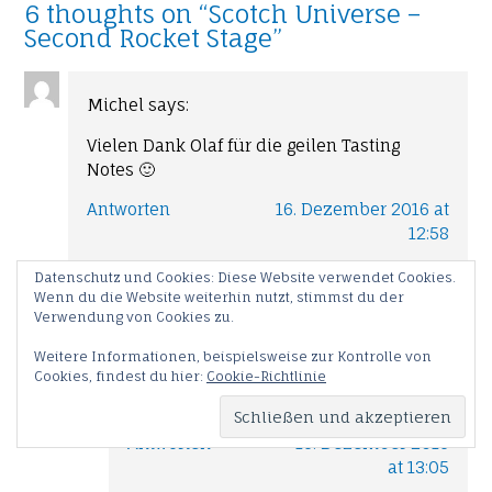
6 thoughts on “
Scotch Universe –
Second Rocket Stage
”
Michel
says:
Vielen Dank Olaf für die geilen Tasting
Notes 🙂
Antworten
16. Dezember 2016 at
12:58
Datenschutz und Cookies: Diese Website verwendet Cookies.
Wenn du die Website weiterhin nutzt, stimmst du der
Olaf
says:
Verwendung von Cookies zu.
Was kann ich dafür, wenn ihr so einen
Weitere Informationen, beispielsweise zur Kontrolle von
Cookies, findest du hier:
Cookie-Richtlinie
geilen Whisky abfüllt? Ich notiere nur,
was ich schmecke.
Antworten
16. Dezember 2016
at 13:05