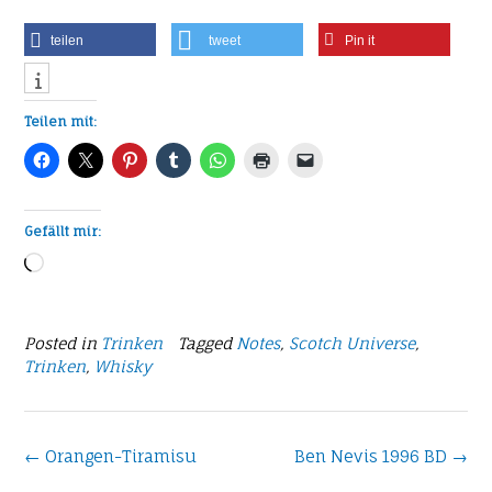
teilen
tweet
Pin it
Teilen mit:
Gefällt mir:
Wird
geladen …
Posted in
Trinken
Tagged
Notes
,
Scotch Universe
,
Trinken
,
Whisky
Post
←
Orangen-Tiramisu
Ben Nevis 1996 BD
→
navigation