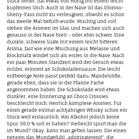
Stück heller, hat etwas von Honig mit einem leicht
kupfernen Stich. Auch in der Nase ist das Oloroso-
Sherry-Fass nicht zu verleugnen, obwohl es schon
das zweite Mal befüllt wurde. Wuchtig und voll
stehen die Aromen im Glas und machen sich auch
genauso in der Nase breit – oder eher schwer. Eine
dunkle, schwere Süße mit einem leicht bitteren
Aroma, fast wie eine Mischung aus Melasse und
Blockmalz windet sich als erstes in die Nase. Nach
ein paar Minuten Standzeit wird der Geruch etwas
milder, erinnert an Schokoladensauce. Die leicht
erdbeerige Note passt perfekt dazu. Mandelstifte,
gerade eben, dass sie in der Pfanne Farbe
angenommen haben. Die Schokolade wird etwas
dunkler, eine Erinnerung an Choco Crossies
beschleicht mich. Herrlich komplexe Aromen. Für
einen gerade einmal achtjährigen Whisky schon ein
Stück weit erstaunlich. Von Alkohol jedoch keine
Spur. 59,0 % soll er haben? Vielleicht spürt man die
im Mund? Okay, kann man gelten lassen. Die einen
nennen das Mundgefühl „adstringierend“, die