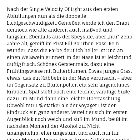
Nach der Single Velocity Of Light aus den ersten
Abfüllungen nun als die doppelte
Lichtgeschwindigkeit. Genießen werde ich den Dram
dennoch wie alle anderen auch maßvoll und
langsam. Ebenfalls aus der Speyside, aber „nur“ zehn
Jahre alt, gereift im First Fill Bourbon-Fass. Kein
Wunder, dass die Farbe deutlich heller ist und an
einen Weißwein erinnert. In der Nase ist er leicht und
duftig frisch. Schönes Gerstenmalz, dazu eine
Frühlingswiese mit Butterblumen. Etwas junges Gras,
etwas, das ein Kribbeln in der Nase verursacht – aber
im Gegensatz zu Blütenpollen ein sehr angenehmes
Kribbeln. Spät stößt noch eine leichte, vanillige Süße
dazu. Im Mund dann eine leichte Überraschung.
Obwohl nur 1 % stärker als der Voyager I ist der
Eindruck ein ganz anderer. Verteilt er sich im ersten
Augenblick noch weich und süß im Mund, beißt im
nächsten Moment der Alkohol zu. Nicht
unangenehm, eher ungestüm und auch nur für
einen Moment, bevor dieses kurze Aufblitzen vorbei