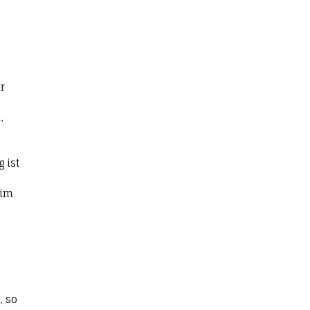
r
,
 ist
 im
, so