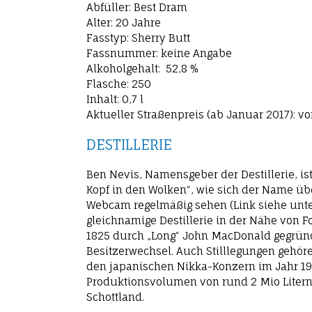
Abfüller: Best Dram
Alter: 20 Jahre
Fasstyp: Sherry Butt
Fassnummer: keine Angabe
Alkoholgehalt: 52,8 %
Flasche: 250
Inhalt: 0,7 l
Aktueller Straßenpreis (ab Januar 2017): v
DESTILLERIE
Ben Nevis, Namensgeber der Destillerie, is
Kopf in den Wolken“, wie sich der Name übe
Webcam regelmäßig sehen (Link siehe unten
gleichnamige Destillerie in der Nähe von F
1825 durch „Long“ John MacDonald gegründe
Besitzerwechsel. Auch Stilllegungen gehö
den japanischen Nikka-Konzern im Jahr 198
Produktionsvolumen von rund 2 Mio Litern p
Schottland.