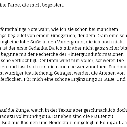
ine Farbe, die mich begeistert.
kräuterhaltige Note wahr, wie ich sie schon bei manchem
ings begleitet von einem Grasgeruch, der dem Dram eine seh
ngt eine tolle Süße in den Vordergrund, die ich noch nicht
st der erste Gedanke. Da ich mir aber nicht ganz sicher bin
 beginne mit der Recherche der Hintergrundinformationen.
sche verflüchtigt. Der Dram wirkt nun voller, schwerer. Die
en und lässt sich für mich auch besser zuordnen. Ein Honig
icht würziger Kräuterhonig. Getragen werden die Aromen von
erflocken. Für mich eine schöne Ergänzung zur Süße. Und
 auf die Zunge, weich in der Textur aber geschmacklich doch
 geradezu vollmundig süß. Daneben sind die Kräuter zu
Bild aus Rosinen und Heidekraut eingelegt in Honig auf. Ja