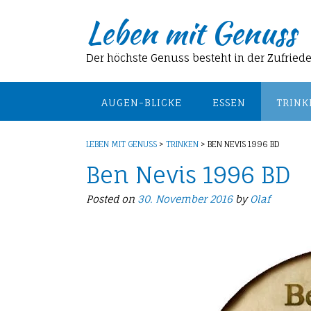
Skip
Leben mit Genuss
to
content
Der höchste Genuss besteht in der Zufried
AUGEN-BLICKE
ESSEN
TRINK
LEBEN MIT GENUSS
>
TRINKEN
>
BEN NEVIS 1996 BD
Ben Nevis 1996 BD
Posted on
30. November 2016
by
Olaf