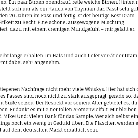
en. Ein paar Birnen obendrauf, reife weiche Birnen. Hinten 
tellt sich mir als ein Hauch von Thymian dar. Passt sehr gu
en 20 Jahren im Fass und fertig ist der heutige Best Dram.
es Etikett zu Recht. Eine schöne, ausgewogene Mischung
ert, dazu mit einem cremigen Mundgefühl – mir gefällt er.
bt lange erhalten. Im Hals und auch tiefer verrät der Dram
ärmt dabei sehr angenehm.
stiegenen Nachfrage nicht mehr viele Whiskys. Hier hat sich 
des Fasses sind noch nicht zu stark ausgeprägt, gerade so, d
 Süße setzen. Der Respekt vor seinem Alter gebietet es, i
n. Er dankt es mit einer tollen Aromenvielfalt. Mir bleiben
 Mike! Und: Vielen Dank für das Sample. Wer sich selbst ei
ings noch ein wenig in Geduld üben. Die Flaschen werden e
 auf dem deutschen Markt erhältlich sein.