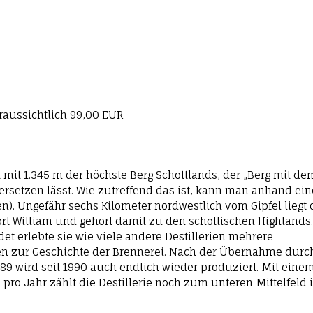
oraussichtlich 99,00 EUR
t mit 1.345 m der höchste Berg Schottlands, der „Berg mit de
rsetzen lässt. Wie zutreffend das ist, kann man anhand ein
). Ungefähr sechs Kilometer nordwestlich vom Gipfel liegt 
ort William und gehört damit zu den schottischen Highlands.
t erlebte sie wie viele andere Destillerien mehrere
ren zur Geschichte der Brennerei. Nach der Übernahme durc
9 wird seit 1990 auch endlich wieder produziert. Mit eine
ro Jahr zählt die Destillerie noch zum unteren Mittelfeld 