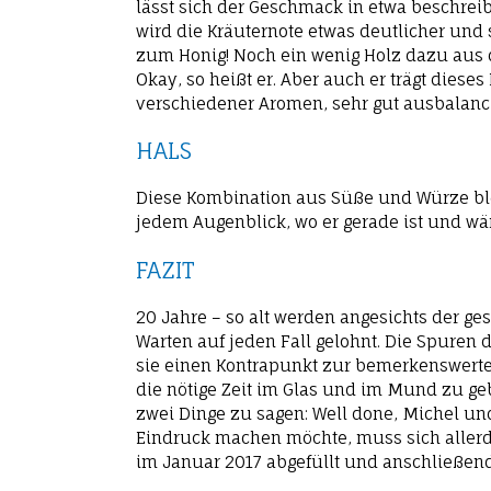
lässt sich der Geschmack in etwa beschreib
wird die Kräuternote etwas deutlicher und s
zum Honig! Noch ein wenig Holz dazu aus d
Okay, so heißt er. Aber auch er trägt dies
verschiedener Aromen, sehr gut ausbalanci
HALS
Diese Kombination aus Süße und Würze blei
jedem Augenblick, wo er gerade ist und w
FAZIT
20 Jahre – so alt werden angesichts der ge
Warten auf jeden Fall gelohnt. Die Spuren 
sie einen Kontrapunkt zur bemerkenswerten
die nötige Zeit im Glas und im Mund zu gebe
zwei Dinge zu sagen: Well done, Michel und
Eindruck machen möchte, muss sich allerd
im Januar 2017 abgefüllt und anschließend