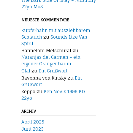
The Dark Side Of Islay – Mulindry
22yo MoS
NEUESTE KOMMENTARE
Kupferhahn mit ausziehbarem
Schlauch
zu
Sounds Like Van
Spirit
Hannelore Metschurat
zu
Naranjas del Carmen – ein
eigener Orangenbaum
Olaf
zu
Ein Grußwort
Ravenna von Kinsky
zu
Ein
Grußwort
Zeppo
zu
Ben Nevis 1996 BD –
22yo
ARCHIV
April 2025
Juni 2023