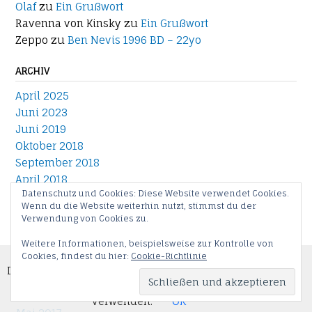
Olaf
zu
Ein Grußwort
Ravenna von Kinsky
zu
Ein Grußwort
Zeppo
zu
Ben Nevis 1996 BD – 22yo
ARCHIV
April 2025
Juni 2023
Juni 2019
Oktober 2018
September 2018
April 2018
Datenschutz und Cookies: Diese Website verwendet Cookies.
Januar 2018
Wenn du die Website weiterhin nutzt, stimmst du der
Dezember 2017
Verwendung von Cookies zu.
November 2017
Weitere Informationen, beispielsweise zur Kontrolle von
September 2017
Cookies erleichtern die Bereitstellung unserer
Cookies, findest du hier:
Cookie-Richtlinie
August 2017
Dienste. Mit der Nutzung unserer Dienste erklären
Juli 2017
Sie sich damit einverstanden, dass wir Cookies
Juni 2017
verwenden.
OK