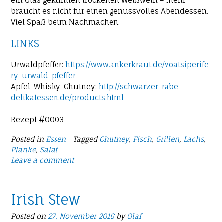
ein Glas gekühlten trockenen Weißwein – mehr
braucht es nicht für einen genussvolles Abendessen.
Viel Spaß beim Nachmachen.
LINKS
Urwaldpfeffer:
https://www.ankerkraut.de/voatsiperife
ry-urwald-pfeffer
Apfel-Whisky-Chutney:
http://schwarzer-rabe-
delikatessen.de/products.html
Rezept #0003
Posted in
Essen
Tagged
Chutney
,
Fisch
,
Grillen
,
Lachs
,
Planke
,
Salat
Leave a comment
Irish Stew
Posted on
27. November 2016
by
Olaf