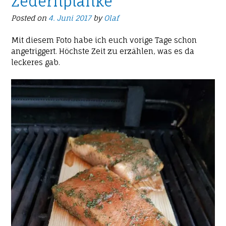
Zedernplanke
Posted on
4. Juni 2017
by
Olaf
Mit diesem Foto habe ich euch vorige Tage schon
angetriggert. Höchste Zeit zu erzählen, was es da
leckeres gab.