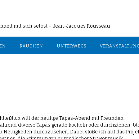
enheit mit sich selbst – Jean-Jacques Rousseau
EN
RAUCHEN
UNTERWEGS
VERANSTALTUN
Schließlich will der heutige Tapas-Abend mit Freunden
. Während diverse Tapas gerade köcheln oder durchziehen, bl
en Neuigkeiten durchzusehen. Dabei stoße ich auf das Proje
el war es, die Stimmungen europäischer Straßenmusik