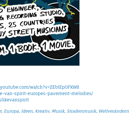
w.youtube.com/watch?v=ZEblEp0FKW8
ike-van-spirit-europes-pavement-melodies/
likevanspirit
e
,
Europa
,
Ideen
,
Kreativ
,
Musik
,
Straßenmusik
,
Weltverändern