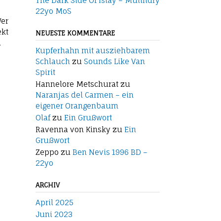
The Dark Side Of Islay – Mulindry
22yo MoS
Wer
ekt
NEUESTE KOMMENTARE
d
Kupferhahn mit ausziehbarem
Schlauch
zu
Sounds Like Van
Spirit
Hannelore Metschurat
zu
Naranjas del Carmen – ein
eigener Orangenbaum
Olaf
zu
Ein Grußwort
Ravenna von Kinsky
zu
Ein
Grußwort
Zeppo
zu
Ben Nevis 1996 BD –
22yo
ARCHIV
April 2025
Juni 2023