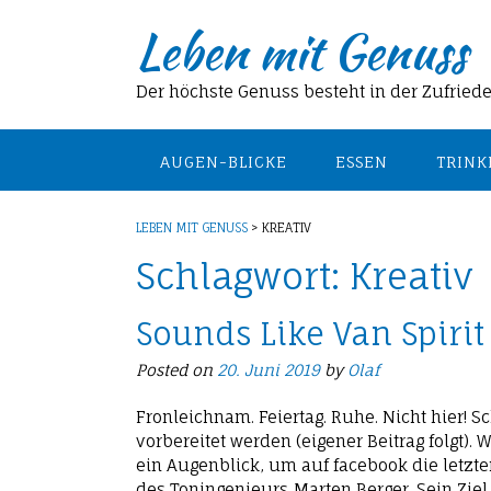
Skip
Leben mit Genuss
to
content
Der höchste Genuss besteht in der Zufried
AUGEN-BLICKE
ESSEN
TRINK
LEBEN MIT GENUSS
>
KREATIV
Schlagwort:
Kreativ
Sounds Like Van Spirit
Posted on
20. Juni 2019
by
Olaf
Fronleichnam. Feiertag. Ruhe. Nicht hier! 
vorbereitet werden (eigener Beitrag folgt)
ein Augenblick, um auf facebook die letzt
des Toningenieurs Marten Berger. Sein Zi