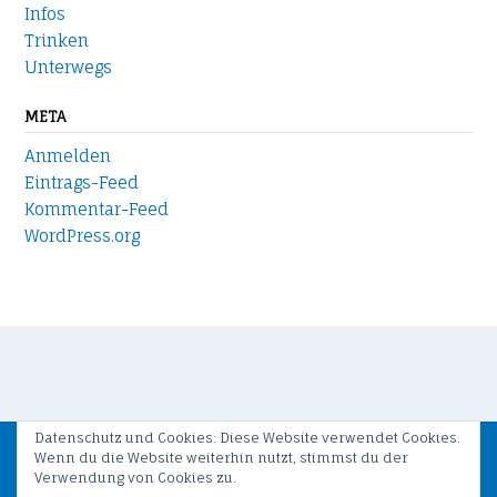
Infos
Trinken
Unterwegs
META
Anmelden
Eintrags-Feed
Kommentar-Feed
WordPress.org
Datenschutz und Cookies: Diese Website verwendet Cookies.
Wenn du die Website weiterhin nutzt, stimmst du der
Verwendung von Cookies zu.
Copyright © 2017 by Olaf Fetting / Theme by
Out the Box
/