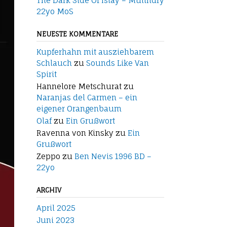
The Dark Side Of Islay – Mulindry
22yo MoS
NEUESTE KOMMENTARE
Kupferhahn mit ausziehbarem
Schlauch
zu
Sounds Like Van
Spirit
Hannelore Metschurat
zu
Naranjas del Carmen – ein
eigener Orangenbaum
Olaf
zu
Ein Grußwort
Ravenna von Kinsky
zu
Ein
Grußwort
Zeppo
zu
Ben Nevis 1996 BD –
22yo
ARCHIV
April 2025
Juni 2023